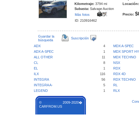
Kilometraje:
3794 mi
Locación:
Subasta:
Salvage Auction
$
Precio:
Más fotos
ID: 210916462
Guardar la
Suscripción
búsqueda
ADX
4
MDX A-SPEC
ADX A-SPEC
1
MDX SPORT HY
ALL OTHER
11
MDX TECHNO
CL
8
NSX
EL
1
RDX
ILX
116
RDX 4D
INTEGRA
56
RDX TECHNO
INTEGRA A-
5
RL
LEGEND
1
RLX
Cond
© 2009-2020�
CARFROM.US