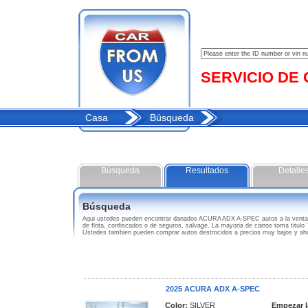
SERVICIO DE C
Casa
Búsqueda
Búsqueda
Resultados
Detalle
Búsqueda
Aqui ustedes pueden encontrar danados ACURA ADX A-SPEC autos a la venta
de flota, confiscados o de seguros, salvage. La mayoria de carros toma titulo
Ustedes tambien pueden comprar autos destrocidos a precios muy bajos y a
2025 ACURA ADX A-SPEC
Color:
SILVER
Empezar l