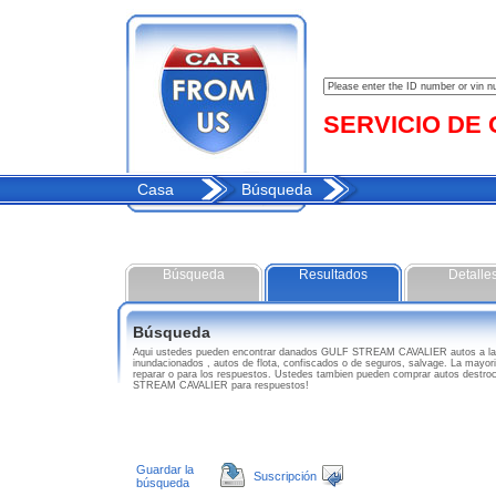
SERVICIO DE C
Casa
Búsqueda
Búsqueda
Resultados
Detalle
Búsqueda
Aqui ustedes pueden encontrar danados GULF STREAM CAVALIER autos a la
inundacionados , autos de flota, confiscados o de seguros, salvage. La mayo
reparar o para los respuestos. Ustedes tambien pueden comprar autos destro
STREAM CAVALIER para respuestos!
Guardar la
Suscripción
búsqueda