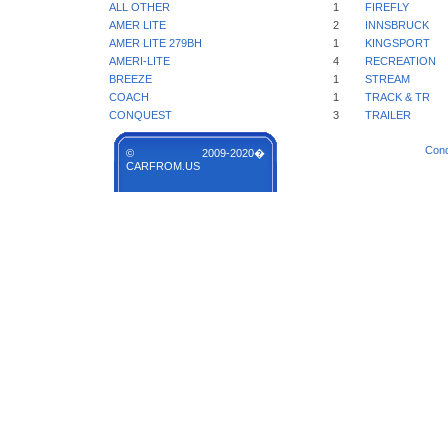
ALL OTHER
1
FIREFLY
AMER LITE
2
INNSBRUCK
AMER LITE 279BH
1
KINGSPORT
AMERI-LITE
4
RECREATION
BREEZE
1
STREAM
COACH
1
TRACK & TR
CONQUEST
3
TRAILER
Cond
© 2009-2020�
CARFROM.US