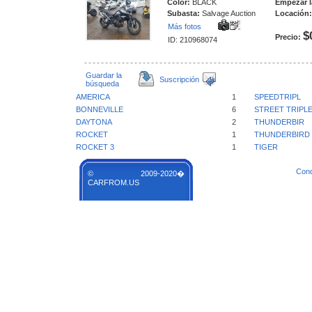
Color:
BLACK
Empezar l
Subasta:
Salvage Auction
Locación:
Más fotos
$
Precio:
ID: 210968074
Guardar la
Suscripción
búsqueda
AMERICA
1
SPEEDTRIPL
BONNEVILLE
6
STREET TRIPL
DAYTONA
2
THUNDERBIR
ROCKET
1
THUNDERBIRD
ROCKET 3
1
TIGER
Cond
© 2009-2020�
CARFROM.US