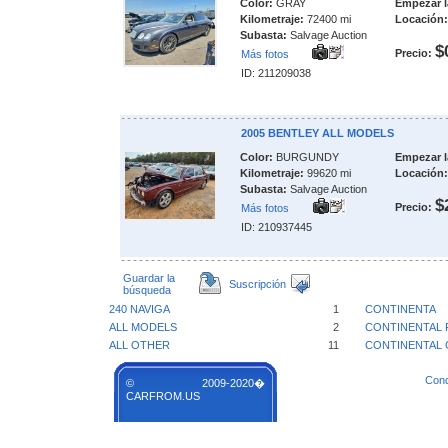
Color:
GRAY
Empezar l
Kilometraje:
72400 mi
Locación:
Subasta:
Salvage Auction
$
Precio:
Más fotos
ID: 211209038
2005 BENTLEY ALL MODELS
Color:
BURGUNDY
Empezar l
Kilometraje:
99620 mi
Locación:
Subasta:
Salvage Auction
$
Precio:
Más fotos
ID: 210937445
Guardar la
Suscripción
búsqueda
240 NAVIGA
1
CONTINENTA
ALL MODELS
2
CONTINENTAL 
ALL OTHER
11
CONTINENTAL 
Cond
© 2009-2020�
CARFROM.US