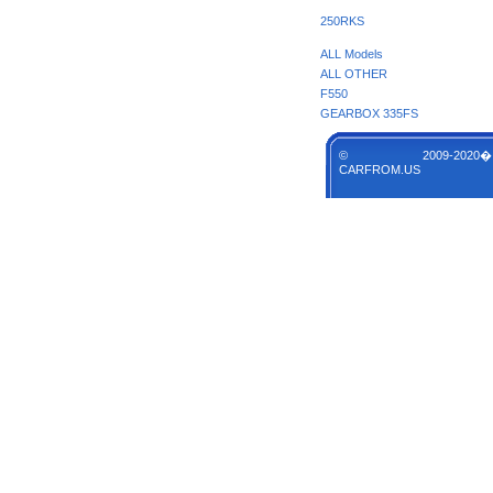
250RKS
ALL Models
ALL OTHER
F550
GEARBOX 335FS
© 2009-2020�
CARFROM.US