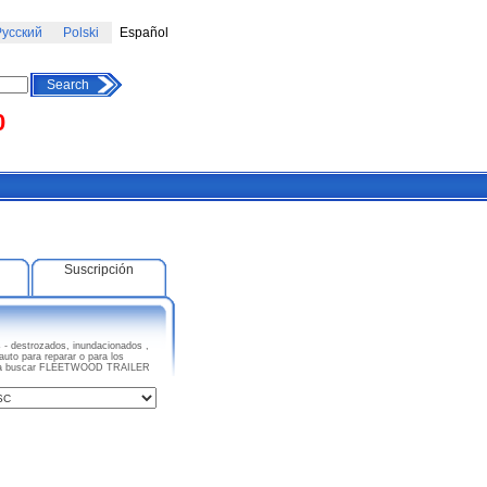
усский
Polski
Español
Search
0
Suscripción
 destrozados, inundacionados ,
uto para reparar o para los
ieza a buscar FLEETWOOD TRAILER