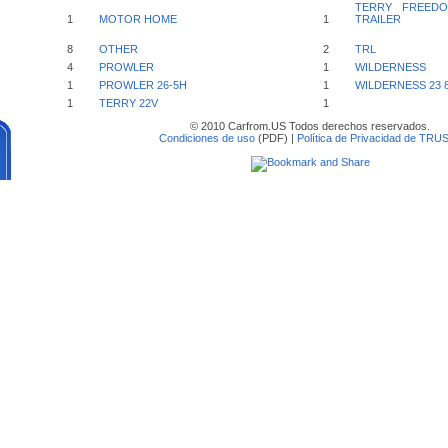
TERRY FREEDO
1
MOTOR HOME
1
TRAILER
8
OTHER
2
TRL
4
PROWLER
1
WILDERNESS
1
PROWLER 26-5H
1
WILDERNESS 23 
1
TERRY 22V
1
© 2010 Carfrom.US Todos derechos reservados.
Condiciones de uso
(PDF) |
Política de Privacidad de TRU