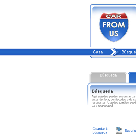
Casa
Búsque
Búsqueda
Búsqueda
Aqui ustedes pueden encontrar 
autos de flota, confiscados o de 
respuestos. Ustedes tambien pue
para respuestos!
Guardar la
Suscrip
búsqueda