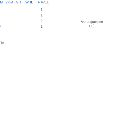
M 275A 5TH WHL TRAVEL
1
1
2
Ask a question
8
1
STe