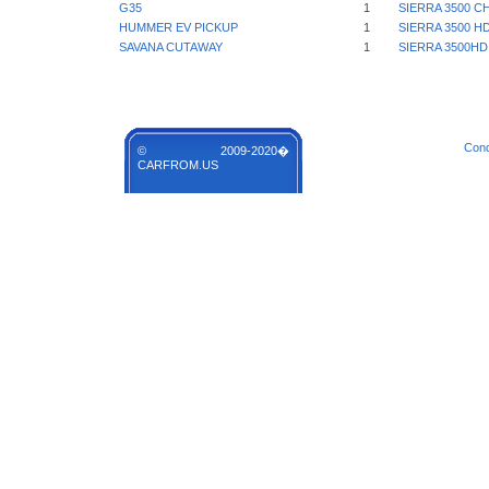
G35
1
SIERRA 3500 C
HUMMER EV PICKUP
1
SIERRA 3500 H
SAVANA CUTAWAY
1
SIERRA 3500HD
Cond
© 2009-2020�
CARFROM.US