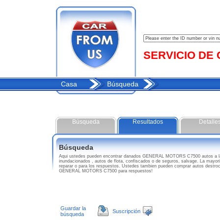
SERVICIO DE C
Casa
Búsqueda
Búsqueda
Resultados
Detalle
Búsqueda
Aqui ustedes pueden encontrar danados GENERAL MOTORS C7500 autos a l
inundacionados , autos de flota, confiscados o de seguros, salvage. La may
reparar o para los respuestos. Ustedes tambien pueden comprar autos destroc
GENERAL MOTORS C7500 para respuestos!
Guardar la
Suscripción
búsqueda