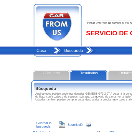
SERVICIO DE C
Casa
Búsqueda
Búsqueda
Resultados
Detalle
Búsqueda
Aqui ustedes pueden encontrar danados GENESIS G70 2.0T A autos a la vent
de flota, confiscados o de seguros, salvage. La mayoria de carros toma titul
Ustedes tambien pueden comprar autos destrocidos a precios muy bajos y ah
Guardar la
Suscripción
búsqueda