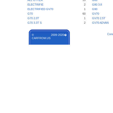
ALL OTHER
33
G80
ELECTRIFIE
2
G80 3.8
ELECTRIFIED GV70
1
G90
G70
60
GV70
G70 2.0T
1
GV70 2.5T
G70 3.3T S
2
GV70 ADVAN
Cond
© 2009-2020�
CARFROM.US