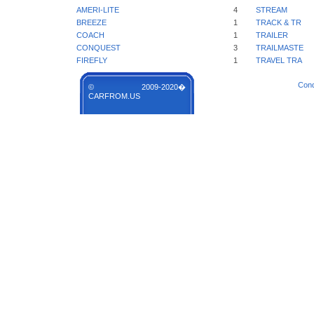
AMERI-LITE
4
STREAM
BREEZE
1
TRACK & TR
COACH
1
TRAILER
CONQUEST
3
TRAILMASTE
FIREFLY
1
TRAVEL TRA
Cond
© 2009-2020�
CARFROM.US