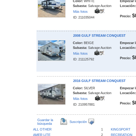
Color:
WHITE
Empezar l
Subasta:
Salvage Auction
Locación:
Más fotos
$
Precio:
ID: 211035044
2008 GULF STREAM CONQUEST
Color:
BEIGE
Empezar l
Subasta:
Salvage Auction
Locación:
Más fotos
$
Precio:
ID: 211125792
2016 GULF STREAM CONQUEST
Color:
SILVER
Empezar l
Subasta:
Salvage Auction
Locación:
Más fotos
$
Precio:
ID: 210957881
Guardar la
Suscripción
búsqueda
ALL OTHER
1
KINGSPORT
AMER LITE
2
RECREATION