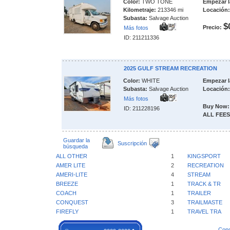
Color:
TWO TONE
Empezar l
Kilometraje:
213346 mi
Locación:
Subasta:
Salvage Auction
$
Precio:
Más fotos
ID: 211211336
2025 GULF STREAM RECREATION
Color:
WHITE
Empezar l
Subasta:
Salvage Auction
Locación:
Más fotos
Buy Now:
ID: 211228196
ALL FEES
Guardar la
Suscripción
búsqueda
ALL OTHER
1
KINGSPORT
AMER LITE
2
RECREATION
AMERI-LITE
4
STREAM
BREEZE
1
TRACK & TR
COACH
1
TRAILER
CONQUEST
3
TRAILMASTE
FIREFLY
1
TRAVEL TRA
Cond