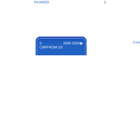
PIONEER
2
Cond
© 2009-2020�
CARFROM.US