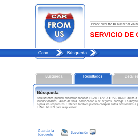
SERVICIO DE C
Casa
Búsqueda
Búsqueda
Resultados
Detalle
Búsqueda
Aqui ustedes pueden encontrar danados HEART LAND TRAIL RUNN autos a 
inundacionados , autos de flota, confiscados o de seguros, salvage. La mayor
o para los respuestos. Ustedes tambien pueden comprar autos destrocidos a
TRAIL RUNN para respuestos!
Guardar la
Suscripción
búsqueda