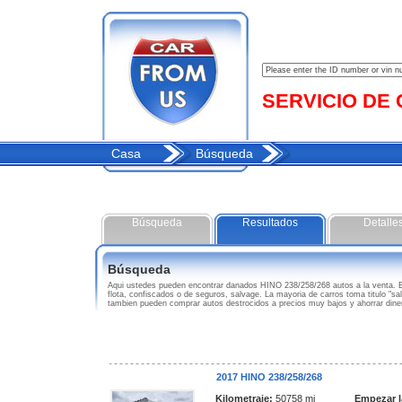
SERVICIO DE C
Casa
Búsqueda
Búsqueda
Resultados
Detalle
Búsqueda
Aqui ustedes pueden encontrar danados HINO 238/258/268 autos a la venta. 
flota, confiscados o de seguros, salvage. La mayoria de carros toma titulo "s
tambien pueden comprar autos destrocidos a precios muy bajos y ahorrar din
2017 HINO 238/258/268
Kilometraje:
50758 mi
Empezar l