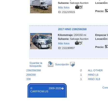
Subasta:
Salvage Auction
Locación:
Más fotos
$
Precio:
ID: 211215515
2017 HINO 238/258/268
Kilometraje:
204150 mi
Empezar l
Subasta:
Salvage Auction
Locación:
Más fotos
$
Precio:
ID: 211190807
Guardar la
Suscripción
búsqueda
238/258/268
2
ALL OTHER
258/268
1
HINO L6
338
1
HINO XL8
Cond
© 2009-2020�
CARFROM.US