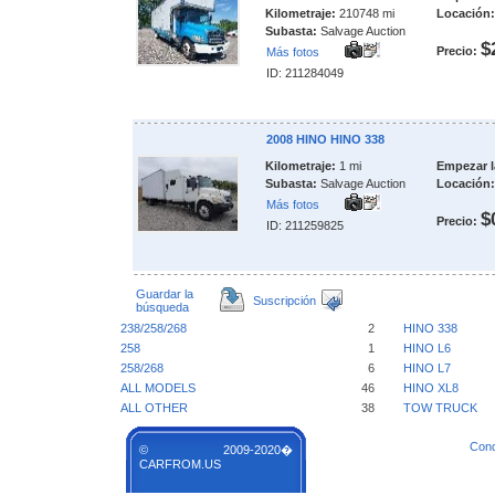
Kilometraje:
210748 mi
Locación:
Subasta:
Salvage Auction
$
Precio:
Más fotos
ID: 211284049
2008 HINO HINO 338
Kilometraje:
1 mi
Empezar l
Subasta:
Salvage Auction
Locación:
Más fotos
$
Precio:
ID: 211259825
Guardar la
Suscripción
búsqueda
238/258/268
2
HINO 338
258
1
HINO L6
258/268
6
HINO L7
ALL MODELS
46
HINO XL8
ALL OTHER
38
TOW TRUCK
Cond
© 2009-2020�
CARFROM.US