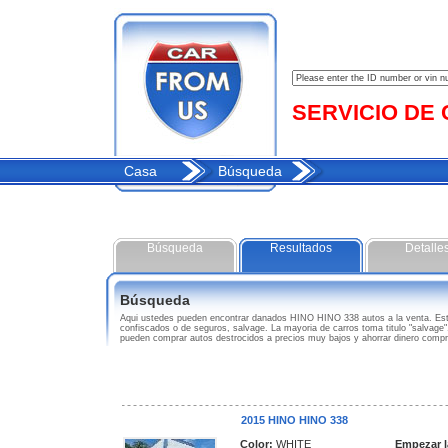
SERVICIO DE C
Casa
Búsqueda
Búsqueda
Resultados
Detalle
Búsqueda
Aqui ustedes pueden encontrar danados HINO HINO 338 autos a la venta. Est
confiscados o de seguros, salvage. La mayoria de carros toma titulo "salvage
pueden comprar autos destrocidos a precios muy bajos y ahorrar dinero com
2015 HINO HINO 338
Color:
WHITE
Empezar l