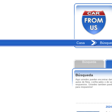
Casa
Búsque
Búsqueda
Búsqueda
Aqui ustedes pueden encontrar d
autos de flota, confiscados o de 
respuestos. Ustedes tambien pued
para respuestos!
202