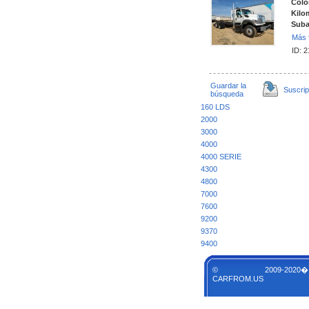
Colo
Kilo
Suba
Más 
ID: 
Guardar la
Suscrip
búsqueda
160 LDS
2000
3000
4000
4000 SERIE
4300
4800
7000
7600
9200
9370
9400
© 2009-2020�
CARFROM.US