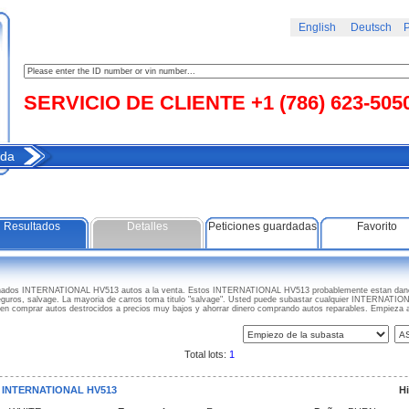
English
Deutsch
Р
SERVICIO DE CLIENTE +1 (786) 623-505
da
Resultados
Detalles
Peticiones guardadas
Favorito
anados INTERNATIONAL HV513 autos a la venta. Estos INTERNATIONAL HV513 probablemente estan danos
seguros, salvage. La mayoria de carros toma titulo "salvage". Usted puede subastar cualquier INTERNATION
en comprar autos destrocidos a precios muy bajos y ahorrar dinero comprando autos reparables. Empi
Total lots:
1
4 INTERNATIONAL HV513
Hi