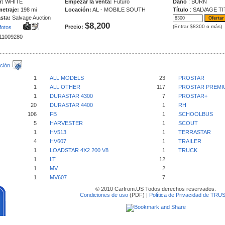
r:
WHITE
Empezar la venta:
Futuro
Daño
: BURN
metraje:
198 mi
Locación:
AL - MOBILE SOUTH
Título
: SALVAGE TI
sta:
Salvage Auction
$8,200
Precio:
(Entrar $8300 o más)
fotos
211009280
ción
1
ALL MODELS
23
PROSTAR
1
ALL OTHER
117
PROSTAR PREMI
1
DURASTAR 4300
7
PROSTAR+
20
DURASTAR 4400
1
RH
106
FB
1
SCHOOLBUS
5
HARVESTER
1
SCOUT
1
HV513
1
TERRASTAR
4
HV607
1
TRAILER
1
LOADSTAR 4X2 200 V8
1
TRUCK
1
LT
12
1
MV
2
1
MV607
7
© 2010 Carfrom.US Todos derechos reservados.
Condiciones de uso
(PDF) |
Política de Privacidad de TRU