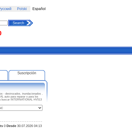
усский
Polski
Español
Search
0
Suscripción
 - destrozados, inundacionados ,
AL auto para reparar o para los
eza a buscar INTERNATIONAL HV513
ts
0
Desde
30.07.2026 04:13