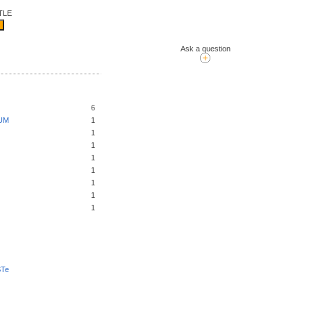
TLE
Ask a question
6
UM
1
1
1
1
1
1
1
1
STe