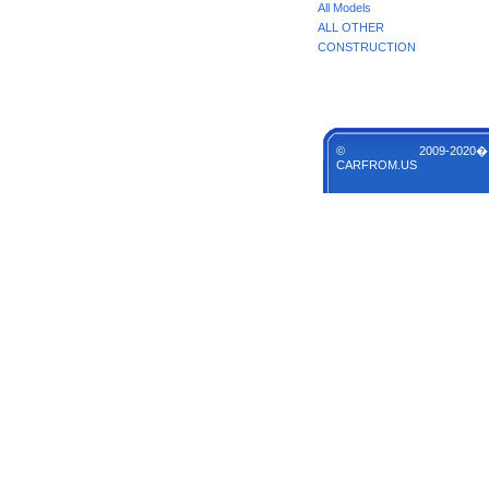
All Models
ALL OTHER
CONSTRUCTION
© 2009-2020�
CARFROM.US