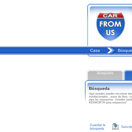
Casa
Búsque
Búsqueda
Búsqueda
Aqui ustedes pueden encontrar
inundacionados , autos de flota, 
para los respuestos. Ustedes tam
KENWORTH para respuestos!
Guardar la
Suscrip
búsqueda