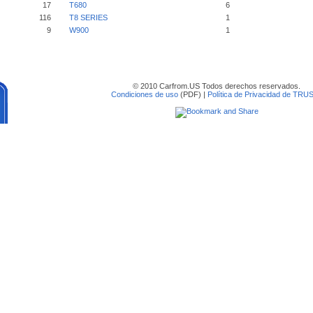
17
T680
6
116
T8 SERIES
1
9
W900
1
© 2010 Carfrom.US Todos derechos reservados.
Condiciones de uso
(PDF) |
Política de Privacidad de TRU