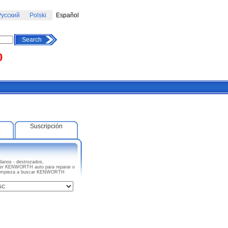
усский
Polski
Español
Search
0
Suscripción
nos - destrozados,
quier KENWORTH auto para reparar o
es. Empieza a buscar KENWORTH