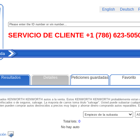
English
Deutsch
Р
SERVICIO DE CLIENTE +1 (786) 623-505
da
Resultados
Detalles
Peticiones guardadas
Favorito
 danados KENWORTH KENWORTH autos a la venta. Estos KENWORTH KENWORTH probablemente estan da
confiscados o de seguros, salvage. La mayoria de carros toma titulo "salvage". Usted puede subastar cual
bien pueden comprar autos destrocidos a precios muy bajos y ahorrar dinero comprando autos reparabl
Total lots:
0
No hay auto
ción