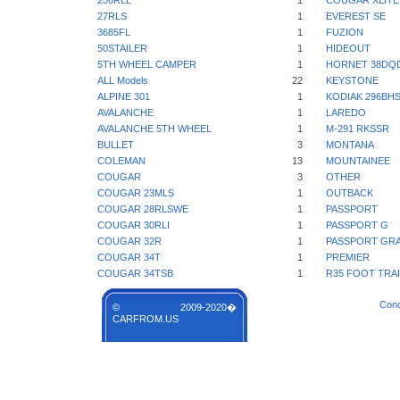
256RLL
1
COUGAR XLITE
27RLS
1
EVEREST SE
3685FL
1
FUZION
50STAILER
1
HIDEOUT
5TH WHEEL CAMPER
1
HORNET 38DQ
ALL Models
22
KEYSTONE
ALPINE 301
1
KODIAK 296BH
AVALANCHE
1
LAREDO
AVALANCHE 5TH WHEEL
1
M-291 RKSSR
BULLET
3
MONTANA
COLEMAN
13
MOUNTAINEE
COUGAR
3
OTHER
COUGAR 23MLS
1
OUTBACK
COUGAR 28RLSWE
1
PASSPORT
COUGAR 30RLI
1
PASSPORT G
COUGAR 32R
1
PASSPORT GR
COUGAR 34T
1
PREMIER
COUGAR 34TSB
1
R35 FOOT TRA
Cond
© 2009-2020�
CARFROM.US