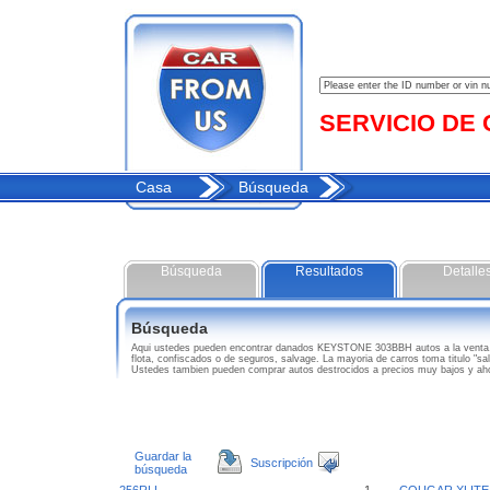
SERVICIO DE C
Casa
Búsqueda
Búsqueda
Resultados
Detalle
Búsqueda
Aqui ustedes pueden encontrar danados KEYSTONE 303BBH autos a la venta
flota, confiscados o de seguros, salvage. La mayoria de carros toma titulo "
Ustedes tambien pueden comprar autos destrocidos a precios muy bajos y a
Guardar la
Suscripción
búsqueda