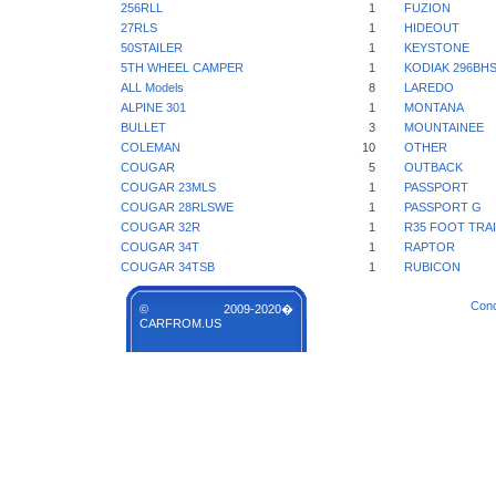
256RLL
1
FUZION
27RLS
1
HIDEOUT
50STAILER
1
KEYSTONE
5TH WHEEL CAMPER
1
KODIAK 296BH
ALL Models
8
LAREDO
ALPINE 301
1
MONTANA
BULLET
3
MOUNTAINEE
COLEMAN
10
OTHER
COUGAR
5
OUTBACK
COUGAR 23MLS
1
PASSPORT
COUGAR 28RLSWE
1
PASSPORT G
COUGAR 32R
1
R35 FOOT TRA
COUGAR 34T
1
RAPTOR
COUGAR 34TSB
1
RUBICON
Cond
© 2009-2020�
CARFROM.US