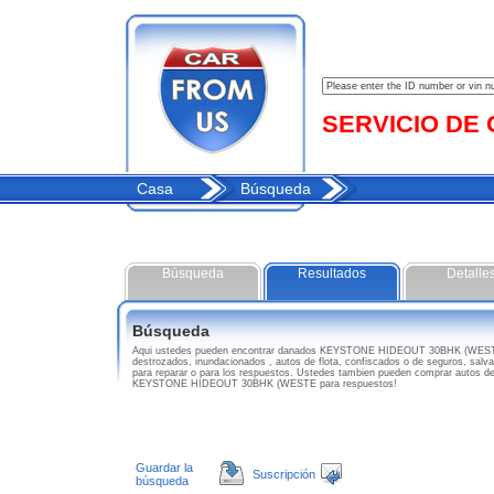
SERVICIO DE C
Casa
Búsqueda
Búsqueda
Resultados
Detalle
Búsqueda
Aqui ustedes pueden encontrar danados KEYSTONE HIDEOUT 30BHK (WEST
destrozados, inundacionados , autos de flota, confiscados o de seguros, sal
para reparar o para los respuestos. Ustedes tambien pueden comprar autos de
KEYSTONE HIDEOUT 30BHK (WESTE para respuestos!
Guardar la
Suscripción
búsqueda