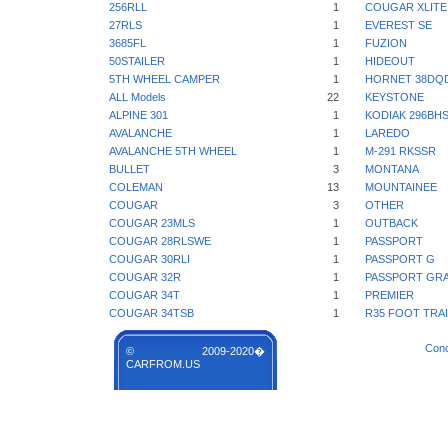
256RLL
1
COUGAR XLITE
27RLS
1
EVEREST SE
3685FL
1
FUZION
50STAILER
1
HIDEOUT
5TH WHEEL CAMPER
1
HORNET 38DQ
ALL Models
22
KEYSTONE
ALPINE 301
1
KODIAK 296BH
AVALANCHE
1
LAREDO
AVALANCHE 5TH WHEEL
1
M-291 RKSSR
BULLET
3
MONTANA
COLEMAN
13
MOUNTAINEE
COUGAR
3
OTHER
COUGAR 23MLS
1
OUTBACK
COUGAR 28RLSWE
1
PASSPORT
COUGAR 30RLI
1
PASSPORT G
COUGAR 32R
1
PASSPORT GR
COUGAR 34T
1
PREMIER
COUGAR 34TSB
1
R35 FOOT TRA
Cond
© 2009-2020�
CARFROM.US