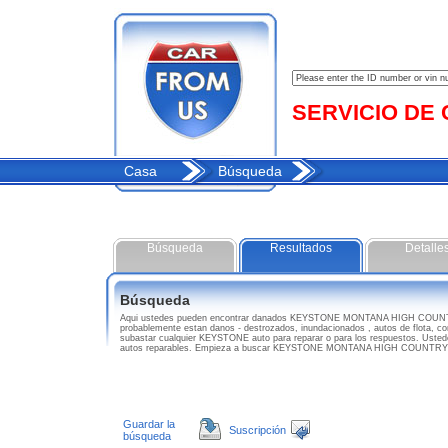
SERVICIO DE C
Casa
Búsqueda
Búsqueda
Resultados
Detalle
Búsqueda
Aqui ustedes pueden encontrar danados KEYSTONE MONTANA HIGH COU
probablemente estan danos - destrozados, inundacionados , autos de flota, co
subastar cualquier KEYSTONE auto para reparar o para los respuestos. Usted
autos reparables. Empieza a buscar KEYSTONE MONTANA HIGH COUNTRY 
Guardar la
Suscripción
búsqueda