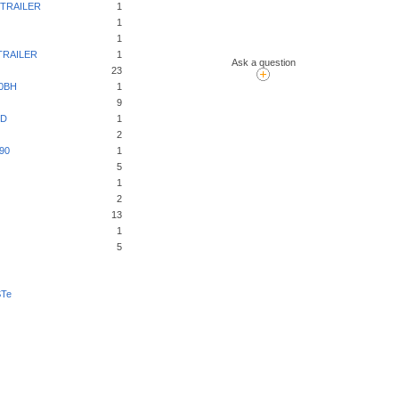
TRAILER
1
1
1
TRAILER
1
Ask a question
23
0BH
1
9
ED
1
2
90
1
5
1
2
13
1
5
STe