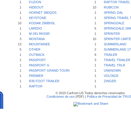
1
FUZION
1
RAPTOR TRAVEL 
1
HIDEOUT
10
RUBICON
1
HORNET 38DQDS
1
SPRING DAL
1
KEYSTONE
1
SPRING TRAVEL 
10
KODIAK 296BHSL
1
SPRINGDALE
1
LAREDO
5
SPRINGDALE 180
1
M-291 RKSSR
1
SPRINTER
3
MONTANA
10
SPRINTER LIMIT
13
MOUNTAINEE
1
SUMMERLAND
5
OTHER
2
SUMMERLAND 17
1
OUTBACK
9
TRAILER
1
PASSPORT
3
TRAVEL TRAILER
1
PASSPORT G
1
TRAVEL TRLR
1
PASSPORT GRAND TOURI
1
UNKNOWN
1
PREMIER
1
VOLTAGE
1
R35 FOOT TRAILER
1
ZINGER
1
RAPTOR
1
© 2010 Carfrom.US Todos derechos reservados.
Condiciones de uso
(PDF) |
Política de Privacidad de TRU