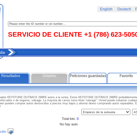
English
Deutsch
Р
SERVICIO DE CLIENTE +1 (786) 623-505
da
Resultados
Detalles
Peticiones guardadas
Favorito
danados KEYSTONE OUTBACK 298RE autos a la venta. Estos KEYSTONE OUTBACK 298RE probablemente e
confiscados o de seguros, salvage. La mayoria de carros toma titulo "salvage". Usted puede subastar cualq
bien pueden comprar autos destrocidos a precios muy bajos y ahorrar dinero comprando autos reparable
!
Total lots:
0
No hay auto
ción