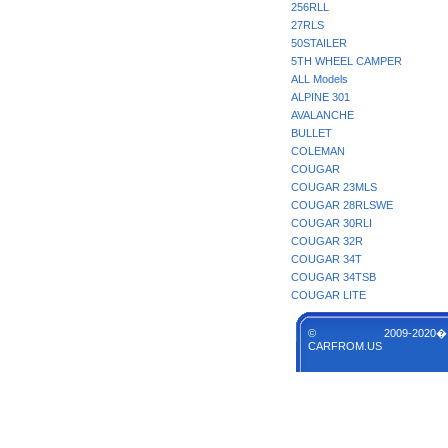
256RLL
27RLS
50STAILER
5TH WHEEL CAMPER
ALL Models
ALPINE 301
AVALANCHE
BULLET
COLEMAN
COUGAR
COUGAR 23MLS
COUGAR 28RLSWE
COUGAR 30RLI
COUGAR 32R
COUGAR 34T
COUGAR 34TSB
COUGAR LITE
© 2009-2020�
CARFROM.US