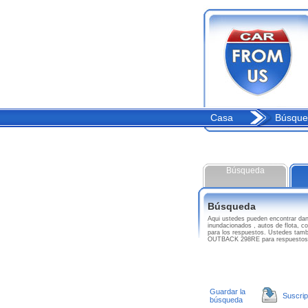
Casa
Búsque
Búsqueda
Búsqueda
Aqui ustedes pueden encontrar 
inundacionados , autos de flota, 
para los respuestos. Ustedes tam
OUTBACK 298RE para respuestos
Guardar la
Suscrip
búsqueda