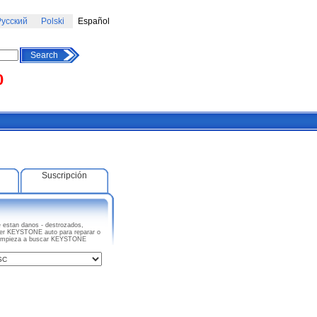
усский
Polski
Español
Search
0
Suscripción
stan danos - destrozados,
uier KEYSTONE auto para reparar o
s. Empieza a buscar KEYSTONE