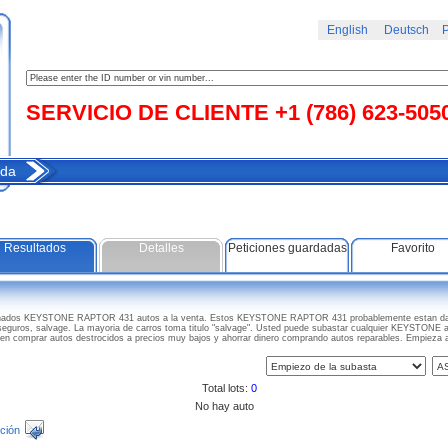
English
Deutsch
Р
SERVICIO DE CLIENTE +1 (786) 623-505
da
Resultados
Detalles
Peticiones guardadas
Favorito
danados KEYSTONE RAPTOR 431 autos a la venta. Estos KEYSTONE RAPTOR 431 probablemente estan dan
 seguros, salvage. La mayoria de carros toma titulo "salvage". Usted puede subastar cualquier KEYSTONE au
den comprar autos destrocidos a precios muy bajos y ahorrar dinero comprando autos reparables. Empi
Total lots:
0
No hay auto
ción