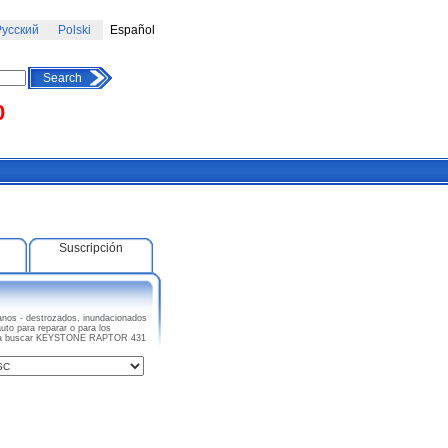
усский
Polski
Español
Search
0
Suscripción
os - destrozados, inundacionados
to para reparar o para los
eza a buscar KEYSTONE RAPTOR 431