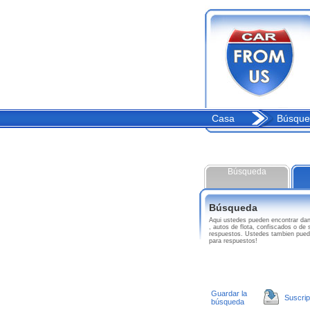
Casa
Búsque
Búsqueda
Búsqueda
Aqui ustedes pueden encontrar 
, autos de flota, confiscados o de
respuestos. Ustedes tambien pue
para respuestos!
Guardar la
Suscrip
búsqueda