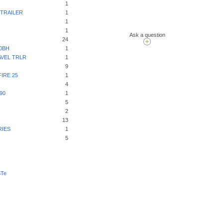
1
TRAILER
1
1
1
Ask a question
24
0BH
1
VEL TRLR
1
9
IRE 25
1
4
90
1
5
2
13
RIES
1
5
STe