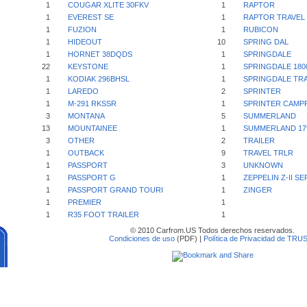
1
COUGAR XLITE 30FKV
1
RAPTOR
1
EVEREST SE
1
RAPTOR TRAVEL 
1
FUZION
1
RUBICON
1
HIDEOUT
10
SPRING DAL
1
HORNET 38DQDS
1
SPRINGDALE
22
KEYSTONE
1
SPRINGDALE 180
1
KODIAK 296BHSL
1
SPRINGDALE TRA
1
LAREDO
2
SPRINTER
1
M-291 RKSSR
1
SPRINTER CAMPF
3
MONTANA
5
SUMMERLAND
13
MOUNTAINEE
1
SUMMERLAND 17
3
OTHER
2
TRAILER
1
OUTBACK
9
TRAVEL TRLR
1
PASSPORT
3
UNKNOWN
1
PASSPORT G
1
ZEPPELIN Z-II SE
1
PASSPORT GRAND TOURI
1
ZINGER
1
PREMIER
1
1
R35 FOOT TRAILER
1
© 2010 Carfrom.US Todos derechos reservados.
Condiciones de uso
(PDF) |
Política de Privacidad de TRU