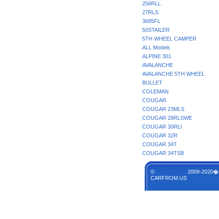
256RLL
27RLS
3685FL
50STAILER
5TH WHEEL CAMPER
ALL Models
ALPINE 301
AVALANCHE
AVALANCHE 5TH WHEEL
BULLET
COLEMAN
COUGAR
COUGAR 23MLS
COUGAR 28RLSWE
COUGAR 30RLI
COUGAR 32R
COUGAR 34T
COUGAR 34TSB
© 2009-2020�
CARFROM.US