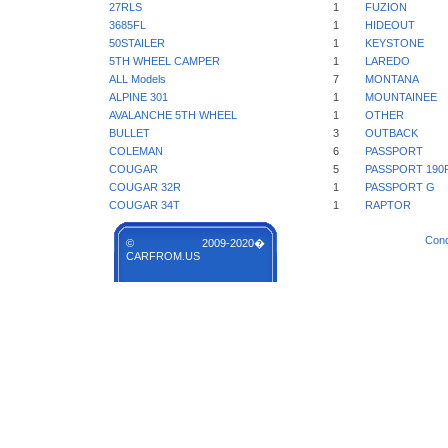
27RLS
1
FUZION
3685FL
1
HIDEOUT
50STAILER
1
KEYSTONE
5TH WHEEL CAMPER
1
LAREDO
ALL Models
7
MONTANA
ALPINE 301
1
MOUNTAINEE
AVALANCHE 5TH WHEEL
1
OTHER
BULLET
3
OUTBACK
COLEMAN
6
PASSPORT
COUGAR
5
PASSPORT 190
COUGAR 32R
1
PASSPORT G
COUGAR 34T
1
RAPTOR
Cond
© 2009-2020�
CARFROM.US