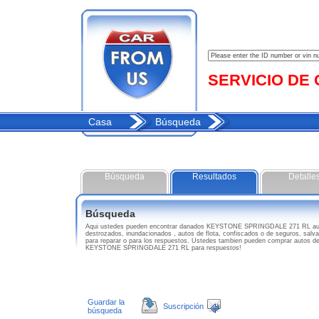
SERVICIO DE C
Casa
Búsqueda
Búsqueda
Resultados
Detalle
Búsqueda
Aqui ustedes pueden encontrar danados KEYSTONE SPRINGDALE 271 RL aut
destrozados, inundacionados , autos de flota, confiscados o de seguros, sal
para reparar o para los respuestos. Ustedes tambien pueden comprar autos de
KEYSTONE SPRINGDALE 271 RL para respuestos!
Guardar la
Suscripción
búsqueda