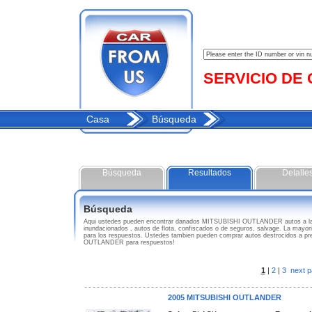
SERVICIO DE C
Casa
Búsqueda
Búsqueda
Resultados
Detalle
Búsqueda
Aqui ustedes pueden encontrar danados MITSUBISHI OUTLANDER autos a l
inundacionados , autos de flota, confiscados o de seguros, salvage. La mayor
para los respuestos. Ustedes tambien pueden comprar autos destrocidos a p
OUTLANDER para respuestos!
1
|
2
|
3
next p
2005 MITSUBISHI OUTLANDER