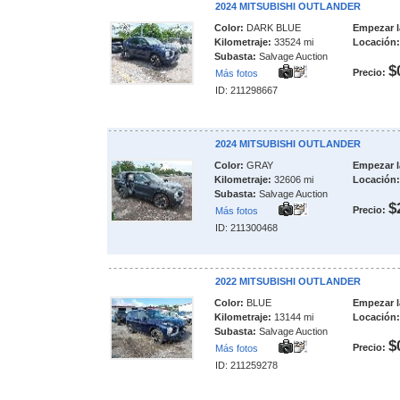
2024 MITSUBISHI OUTLANDER
Color:
DARK BLUE
Empezar l
Kilometraje:
33524 mi
Locación:
Subasta:
Salvage Auction
$
Precio:
Más fotos
ID: 211298667
2024 MITSUBISHI OUTLANDER
Color:
GRAY
Empezar l
Kilometraje:
32606 mi
Locación:
Subasta:
Salvage Auction
$
Precio:
Más fotos
ID: 211300468
2022 MITSUBISHI OUTLANDER
Color:
BLUE
Empezar l
Kilometraje:
13144 mi
Locación:
Subasta:
Salvage Auction
$
Precio:
Más fotos
ID: 211259278