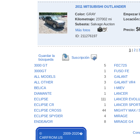
2011 MITSUBISHI OUTLANDER
Color:
GRAY
Empezar l
Kilometraje:
237002 mi
Locación:
Subasta:
Salvage Auction
$
Precio:
Más fotos
ID: 211276197
1
|
2
|
Guardar la
Suscripción
búsqueda
3000 GT
5
FEC72S
3000GT
1
FUSO FE
ALL MODELS
3
GALANT
ALL OTHER
3
GALANT VR4
BELICA
1
I-MIEV
DIAMANTE
1
LANCER
ECLIPSE
111
LANCER EVOL
ECLIPSE CR
1
LANCER SPOR
ECLIPSE CROSS
44
MIGHTY MAX / 
ECLIPSE SPYDER
4
MIRAGE
ENDEAVOR
8
MIRAGE G4
Cond
© 2009-2020�
CARFROM.US