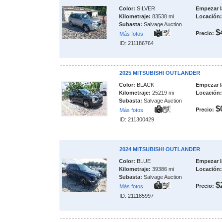
Color:
SILVER
Empezar l
Kilometraje:
83538 mi
Locación:
Subasta:
Salvage Auction
$
Precio:
Más fotos
ID: 211186764
2025 MITSUBISHI OUTLANDER
Color:
BLACK
Empezar l
Kilometraje:
25219 mi
Locación:
Subasta:
Salvage Auction
$
Precio:
Más fotos
ID: 211300429
2024 MITSUBISHI OUTLANDER
Color:
BLUE
Empezar l
Kilometraje:
39386 mi
Locación:
Subasta:
Salvage Auction
$
Precio:
Más fotos
ID: 211185997