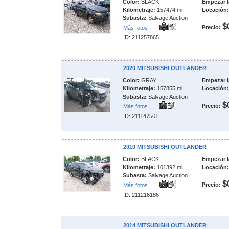
Color:
BLACK
Empezar l
Kilometraje:
157474 mi
Locación:
Subasta:
Salvage Auction
$
Precio:
Más fotos
ID: 211257865
2020 MITSUBISHI OUTLANDER
Color:
GRAY
Empezar l
Kilometraje:
157855 mi
Locación:
Subasta:
Salvage Auction
$
Precio:
Más fotos
ID: 211147561
2010 MITSUBISHI OUTLANDER
Color:
BLACK
Empezar l
Kilometraje:
101392 mi
Locación:
Subasta:
Salvage Auction
$
Precio:
Más fotos
ID: 211216186
2014 MITSUBISHI OUTLANDER