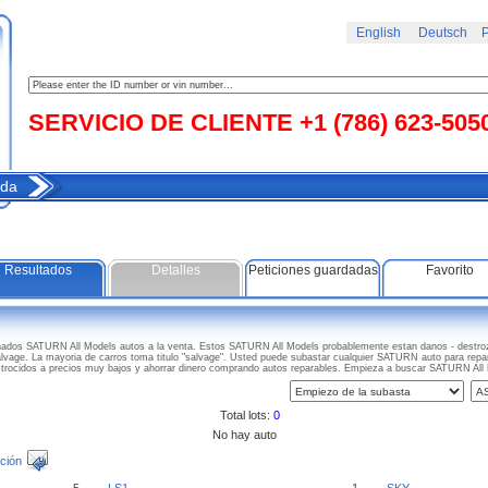
English
Deutsch
Р
SERVICIO DE CLIENTE +1 (786) 623-505
da
Resultados
Detalles
Peticiones guardadas
Favorito
nados SATURN All Models autos a la venta. Estos SATURN All Models probablemente estan danos - destroz
alvage. La mayoria de carros toma titulo "salvage". Usted puede subastar cualquier SATURN auto para repa
trocidos a precios muy bajos y ahorrar dinero comprando autos reparables. Empieza a buscar SATURN All
Total lots:
0
No hay auto
ción