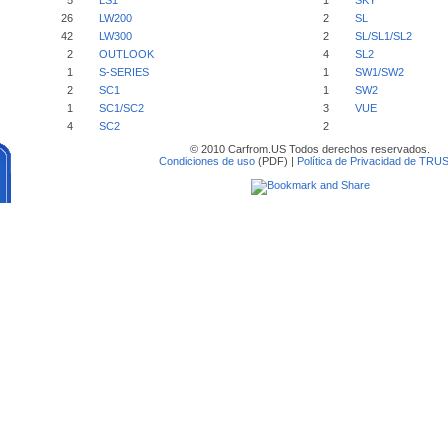
5
LS1
1
SKY
26
LW200
2
SL
42
LW300
2
SL/SL1/SL2
2
OUTLOOK
4
SL2
1
S-SERIES
1
SW1/SW2
2
SC1
1
SW2
1
SC1/SC2
3
VUE
4
SC2
2
© 2010 Carfrom.US Todos derechos reservados.
Condiciones de uso
(PDF) |
Política de Privacidad de TRU