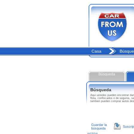
Casa
Búsque
Búsqueda
Búsqueda
Aqui ustedes pueden encontrar da
flota, confiscados o de seguros, s
tambien pueden comprar autos des
Guardar la
Suscrip
búsqueda