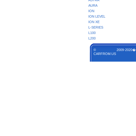
ASTRA
AURA
ION
ION LEVEL
ION XE
L-SERIES
L100
L200
© 2009-2020�
CARFROM.US