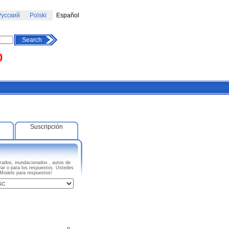
усский
Polski
Español
Search
0
Suscripción
ados, inundacionados , autos de
rar o para los respuestos. Ustedes
 Models para respuestos!