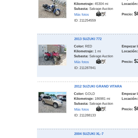
Kilometraje:
45304 mi
Locación:
Subasta:
Salvage Auction
$
Precio:
Más fotos
ID: 211254559
2013 SUZUKI 772
Color:
RED
Empezar l
Kilometraje:
1 mi
Locación:
Subasta:
Salvage Auction
$
Precio:
Más fotos
ID: 211287841
2012 SUZUKI GRAND VITARA
Color:
GOLD
Empezar l
Kilometraje:
186981 mi
Locación:
Subasta:
Salvage Auction
$
Precio:
Más fotos
ID: 211288133
2004 SUZUKI XL-7