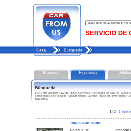
SERVICIO DE C
Casa
Búsqueda
Búsqueda
Resultados
Detalle
Búsqueda
Encuentra danados SUZUKI autos a la venta. Casi todos los SUZUKI autos en 
confiscados o de seguros. Algunos tienen "Salvage" titulos los otros tienen "
repuestos.
1
|
2
|
3
next p
2007 SUZUKI VL800
Color:
BLUE
Empezar l