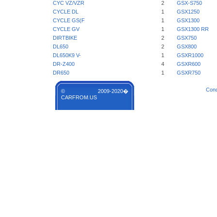
CYC VZ/VZR
2
GSX-S750
CYCLE DL
1
GSX1250
CYCLE GS(F
1
GSX1300
CYCLE GV
1
GSX1300 RR
DIRTBIKE
2
GSX750
DL650
2
GSX800
DL650K9 V-
1
GSXR1000
DR-Z400
4
GSXR600
DR650
1
GSXR750
Cond
© 2009-2020�
CARFROM.US