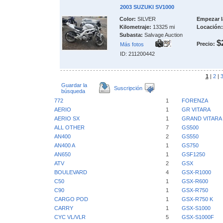
2003 SUZUKI SV1000
Color:
SILVER
Empezar l
Kilometraje:
13325 mi
Locación:
Subasta:
Salvage Auction
$
Precio:
Más fotos
ID: 211200442
1
|
2
|
Guardar la
Suscripción
búsqueda
772
1
FORENZA
AERIO
1
GR VITARA
AERIO SX
1
GRAND VITARA
ALL OTHER
7
GS500
AN400
2
GS550
AN400 A
1
GS750
AN650
1
GSF1250
ATV
2
GSX
BOULEVARD
4
GSX-R1000
C50
1
GSX-R600
C90
1
GSX-R750
CARGO POD
1
GSX-R750 K
CARRY
1
GSX-S1000
CYC VL/VLR
5
GSX-S1000F