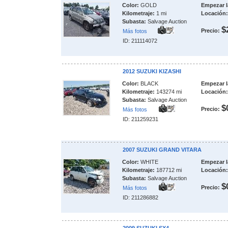
Color:
GOLD
Empezar l
Kilometraje:
1 mi
Locación:
Subasta:
Salvage Auction
$
Precio:
Más fotos
ID: 211114072
2012 SUZUKI KIZASHI
Color:
BLACK
Empezar l
Kilometraje:
143274 mi
Locación:
Subasta:
Salvage Auction
$
Precio:
Más fotos
ID: 211259231
2007 SUZUKI GRAND VITARA
Color:
WHITE
Empezar l
Kilometraje:
187712 mi
Locación:
Subasta:
Salvage Auction
$
Precio:
Más fotos
ID: 211286882