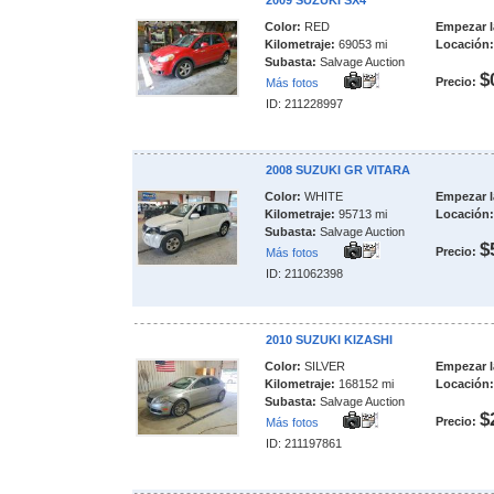
2009 SUZUKI SX4
Color:
RED
Empezar l
Kilometraje:
69053 mi
Locación:
Subasta:
Salvage Auction
$
Precio:
Más fotos
ID: 211228997
2008 SUZUKI GR VITARA
Color:
WHITE
Empezar l
Kilometraje:
95713 mi
Locación:
Subasta:
Salvage Auction
$
Precio:
Más fotos
ID: 211062398
2010 SUZUKI KIZASHI
Color:
SILVER
Empezar l
Kilometraje:
168152 mi
Locación:
Subasta:
Salvage Auction
$
Precio:
Más fotos
ID: 211197861