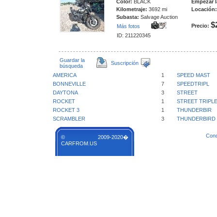
Color:
BLACK
Empezar l
Kilometraje:
3692 mi
Locación:
Subasta:
Salvage Auction
$
Precio:
Más fotos
ID: 211220345
Guardar la
Suscripción
búsqueda
AMERICA
1
SPEED MAST
BONNEVILLE
7
SPEEDTRIPL
DAYTONA
3
STREET
ROCKET
1
STREET TRIPL
ROCKET 3
1
THUNDERBIR
SCRAMBLER
3
THUNDERBIRD
Cond
© 2009-2020�
CARFROM.US