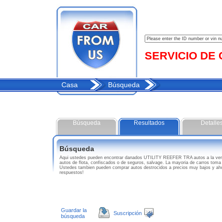
SERVICIO DE C
Casa
Búsqueda
Búsqueda
Resultados
Detalle
Búsqueda
Aqui ustedes pueden encontrar danados UTILITY REEFER TRA autos a la ven
autos de flota, confiscados o de seguros, salvage. La mayoria de carros toma 
Ustedes tambien pueden comprar autos destrocidos a precios muy bajos y a
respuestos!
Guardar la
Suscripción
búsqueda