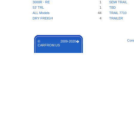
3000R - RE
1
SEMI TRAIL
53' TRL
1
TBD
ALL Models
44
TRAIL 7710
DRY FREIGH
4
TRAILER
Cond
© 2009-2020�
CARFROM.US