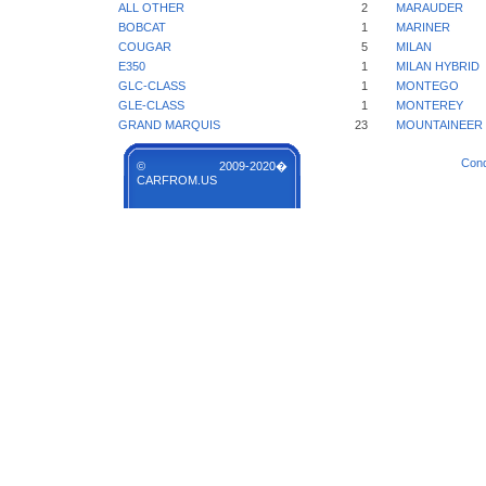
ALL OTHER
2
MARAUDER
BOBCAT
1
MARINER
COUGAR
5
MILAN
E350
1
MILAN HYBRID
GLC-CLASS
1
MONTEGO
GLE-CLASS
1
MONTEREY
GRAND MARQUIS
23
MOUNTAINEER
Cond
© 2009-2020�
CARFROM.US