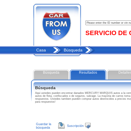
SERVICIO DE C
Casa
Búsqueda
Búsqueda
Resultados
Detalle
Búsqueda
Aqui ustedes pueden encontrar danados MERCURY MARQUIS autos a la vent
autos de flota, confiscados o de seguros, salvage. La mayoria de carros toma
respuestos. Ustedes tambien pueden comprar autos destrocidos a precios 
para respuestos!
Guardar la
Suscripción
búsqueda