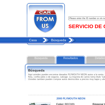
SERVICIO DE C
Casa
Búsqueda
Búsqueda
Resultados
Detalle
Búsqueda
Aqui ustedes pueden encontrar danados PLYMOUTH NEON autos a la venta. 
flota, confiscados o de seguros, salvage. La mayoria de carros toma titulo "
Ustedes tambien pueden comprar autos destrocidos a precios muy bajos y a
2000 PLYMOUTH NEON
Color:
BROWN
Empezar l