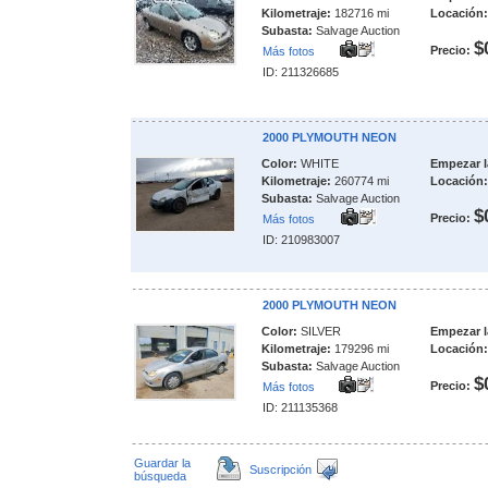
Kilometraje:
182716 mi
Locación:
Subasta:
Salvage Auction
$
Precio:
Más fotos
ID: 211326685
2000 PLYMOUTH NEON
Color:
WHITE
Empezar l
Kilometraje:
260774 mi
Locación:
Subasta:
Salvage Auction
$
Precio:
Más fotos
ID: 210983007
2000 PLYMOUTH NEON
Color:
SILVER
Empezar l
Kilometraje:
179296 mi
Locación:
Subasta:
Salvage Auction
$
Precio:
Más fotos
ID: 211135368
Guardar la
Suscripción
búsqueda