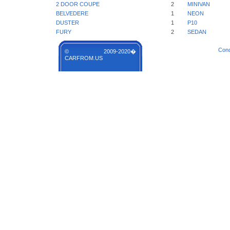
2 DOOR COUPE
2
MINIVAN
BELVEDERE
1
NEON
DUSTER
1
P10
FURY
2
SEDAN
Cond
© 2009-2020�
CARFROM.US