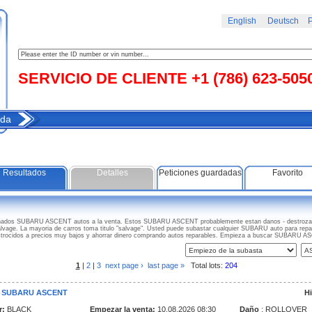
English
Deutsch
Р
SERVICIO DE CLIENTE +1 (786) 623-505
da
Resultados
Detalles
Peticiones guardadas
Favorito
anados SUBARU ASCENT autos a la venta. Estos SUBARU ASCENT probablemente estan danos - destrozad
salvage. La mayoria de carros toma titulo "salvage". Usted puede subastar cualquier SUBARU auto para repa
trocidos a precios muy bajos y ahorrar dinero comprando autos reparables. Empieza a buscar SUBARU A
1
|
2
|
3
next page ›
last page »
Total lots:
204
9 SUBARU ASCENT
Hi
r:
BLACK
Empezar la venta:
10.08.2026 08:30
Daño
: ROLLOVER