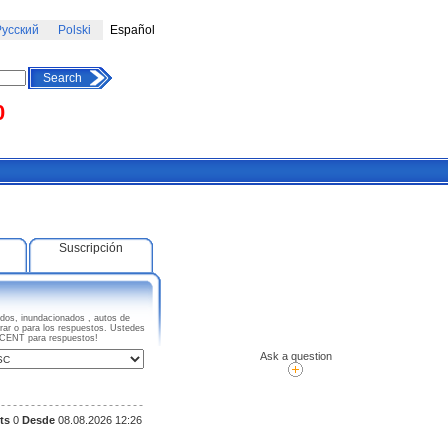
усский
Polski
Español
Search
0
Suscripción
os, inundacionados , autos de
rar o para los respuestos. Ustedes
SCENT para respuestos!
Ask a question
ts
0
Desde
08.08.2026 12:26