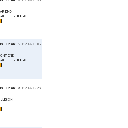
ts
0
Desde
06.08.2026 15:35
EAR END
LVAGE CERTIFICATE
ts
0
Desde
05.08.2026 16:05
RONT END
LVAGE CERTIFICATE
ts
0
Desde
08.08.2026 12:28
OLLISION