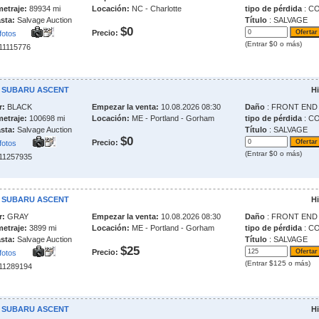
metraje:
89934 mi
Locación:
NC - Charlotte
tipo de pérdida
: C
sta:
Salvage Auction
Título
: SALVAGE
$0
Precio:
fotos
(Entrar $0 o más)
211115776
9 SUBARU ASCENT
Hi
r:
BLACK
Empezar la venta:
10.08.2026 08:30
Daño
: FRONT END
metraje:
100698 mi
Locación:
ME - Portland - Gorham
tipo de pérdida
: C
sta:
Salvage Auction
Título
: SALVAGE
$0
Precio:
fotos
(Entrar $0 o más)
211257935
5 SUBARU ASCENT
Hi
r:
GRAY
Empezar la venta:
10.08.2026 08:30
Daño
: FRONT END
metraje:
3899 mi
Locación:
ME - Portland - Gorham
tipo de pérdida
: C
sta:
Salvage Auction
Título
: SALVAGE
$25
Precio:
fotos
(Entrar $125 o más)
211289194
1 SUBARU ASCENT
Hi