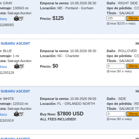
r:
GRAY
Empezar la venta:
10.08.2026 08:30
Daño
: RIGHT SIDE
metraje:
130563 mi
Locación:
ME - Portland - Gorham
tipo de pérdida
: C
sta:
Salvage Auction
Título
: SALVAGE
$125
Precio:
fotos
(Entrar $225 o más)
211186093
4 SUBARU ASCENT
Hi
r:
BLUE
Empezar la venta:
10.08.2026 08:30
Daño
: ROLLOVER
metraje:
1 mi
Locación:
NC - Charlotte
tipo de pérdida
: C
sta:
Salvage Auction
Título
: SALVAGE
$0
Precio:
fotos
(Entrar $0 o más)
211293129
1 SUBARU ASCENT
Hi
r:
WHITE
Empezar la venta:
10.08.2026 09:00
Daño
: SIDE
metraje:
115510 mi
Locación:
FL - ORLANDO NORTH
tipo de pérdida
: R
sta:
Salvage Auction
Título
: SALVAGE T
$7800 USD
Buy Now:
fotos
ALL FEES INCLUDED!
(Entrar $0 o más)
211161614