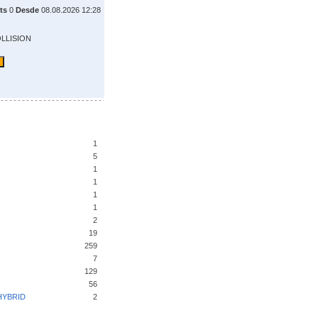
ts
0
Desde
08.08.2026 12:28
OLLISION
1
5
1
1
1
1
2
19
259
7
129
56
HYBRID
2