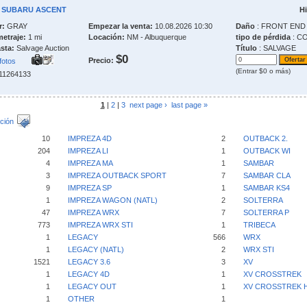
4 SUBARU ASCENT
Hi
r:
GRAY
Empezar la venta:
10.08.2026 10:30
Daño
: FRONT END
metraje:
1 mi
Locación:
NM - Albuquerque
tipo de pérdida
: C
sta:
Salvage Auction
Título
: SALVAGE
$0
Precio:
fotos
(Entrar $0 o más)
211264133
1
|
2
|
3
next page ›
last page »
ción
10
IMPREZA 4D
2
OUTBACK 2.
204
IMPREZA LI
1
OUTBACK WI
4
IMPREZA MA
1
SAMBAR
3
IMPREZA OUTBACK SPORT
7
SAMBAR CLA
9
IMPREZA SP
1
SAMBAR KS4
1
IMPREZA WAGON (NATL)
2
SOLTERRA
47
IMPREZA WRX
7
SOLTERRA P
773
IMPREZA WRX STI
1
TRIBECA
1
LEGACY
566
WRX
1
LEGACY (NATL)
2
WRX STI
1521
LEGACY 3.6
3
XV
1
LEGACY 4D
1
XV CROSSTREK
1
LEGACY OUT
1
XV CROSSTREK 
1
OTHER
1