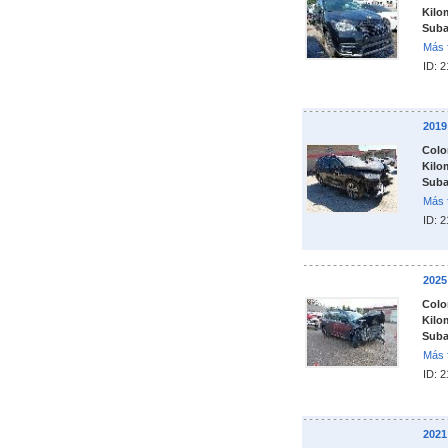
Kilo
Suba
Más 
ID: 
201
Colo
Kilo
Suba
Más 
ID: 
202
Colo
Kilo
Suba
Más 
ID: 
202