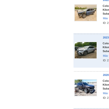
202
Colo
Kilo
Suba
Más 
ID: 
202
Colo
Kilo
Suba
Más 
ID: 
202
Colo
Kilo
Suba
Más 
ID: 