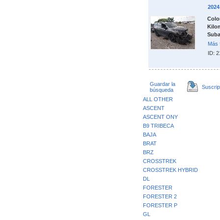
202
Colo
Kilo
Suba
Más 
ID: 
Guardar la
Suscrip
búsqueda
ALL OTHER
ASCENT
ASCENT ONY
B9 TRIBECA
BAJA
BRAT
BRZ
CROSSTREK
CROSSTREK HYBRID
DL
FORESTER
FORESTER 2
FORESTER P
GL