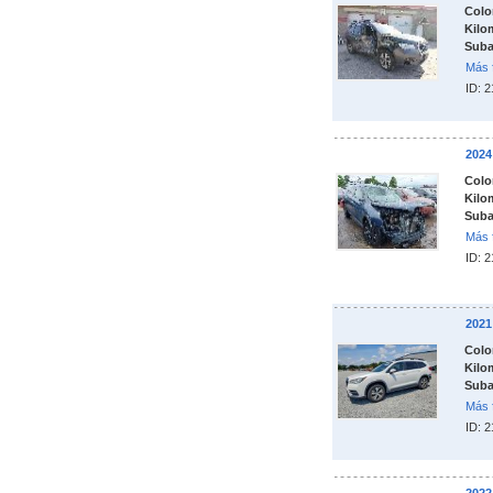
Colo
Kilo
Suba
Más 
ID: 
202
Colo
Kilo
Suba
Más 
ID: 
202
Colo
Kilo
Suba
Más 
ID: 