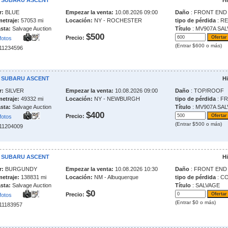
2 SUBARU ASCENT
Hi
r:
BLUE
Empezar la venta:
10.08.2026 09:00
Daño
: FRONT END
metraje:
57053 mi
Locación:
NY - ROCHESTER
tipo de pérdida
: R
sta:
Salvage Auction
Título
: MV907A SA
$500
Precio:
fotos
(Entrar $600 o más)
211234596
3 SUBARU ASCENT
Hi
r:
SILVER
Empezar la venta:
10.08.2026 09:00
Daño
: TOP/ROOF
metraje:
49332 mi
Locación:
NY - NEWBURGH
tipo de pérdida
: F
sta:
Salvage Auction
Título
: MV907A SA
$400
Precio:
fotos
(Entrar $500 o más)
211204009
0 SUBARU ASCENT
Hi
r:
BURGUNDY
Empezar la venta:
10.08.2026 10:30
Daño
: FRONT END
metraje:
138831 mi
Locación:
NM - Albuquerque
tipo de pérdida
: C
sta:
Salvage Auction
Título
: SALVAGE
$0
Precio:
fotos
(Entrar $0 o más)
211183957