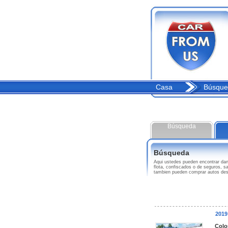
Casa
Búsque
Búsqueda
Búsqueda
Aqui ustedes pueden encontrar d
flota, confiscados o de seguros, 
tambien pueden comprar autos des
201
Colo