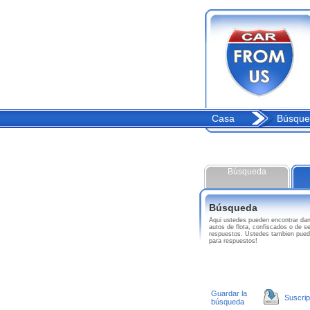
Casa
Búsque
Búsqueda
Búsqueda
Aqui ustedes pueden encontrar d
autos de flota, confiscados o de 
respuestos. Ustedes tambien pued
para respuestos!
Guardar la
Suscrip
búsqueda