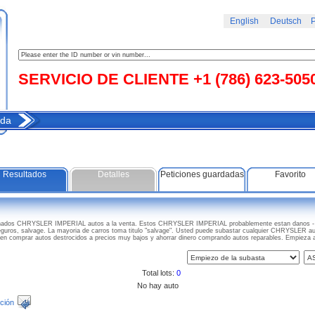
English
Deutsch
Р
SERVICIO DE CLIENTE +1 (786) 623-505
da
Resultados
Detalles
Peticiones guardadas
Favorito
anados CHRYSLER IMPERIAL autos a la venta. Estos CHRYSLER IMPERIAL probablemente estan danos - d
seguros, salvage. La mayoria de carros toma titulo "salvage". Usted puede subastar cualquier CHRYSLER aut
en comprar autos destrocidos a precios muy bajos y ahorrar dinero comprando autos reparables. Empi
Total lots:
0
No hay auto
ción