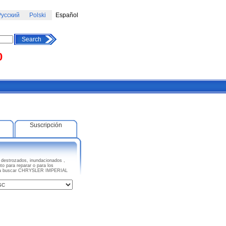
усский
Polski
Español
Search
0
Suscripción
estrozados, inundacionados ,
o para reparar o para los
eza a buscar CHRYSLER IMPERIAL