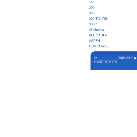
14
200
300
300 TOURIN
300C
All Models
ALL OTHER
ASPEN
CONCORDE
© 2009-2020�
CARFROM.US