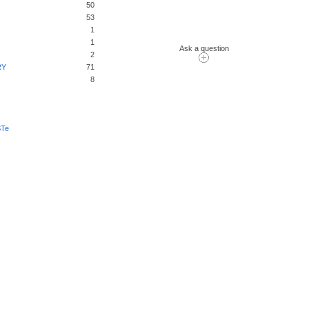
50
53
1
1
Ask a question
2
RY
71
8
STe