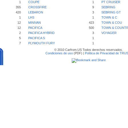
1
COUPE
1
PT CRUISER
355
CROSSFIRE
9
SEBRING
420
LEBARON
3
SEBRING GT
1
LHS
1
TOWN & C
12
MINIVAN
423
TOWN & COU
12
PACIFICA
500
TOWN & COUNT
2
PACIFICA HYBRID
3
VOYAGER
5
PACIFICA S
1
7
PLYMOUTH FURY
1
© 2010 Carfrom.US Todos derechos reservados.
Condiciones de uso
(PDF) |
Política de Privacidad de TRU