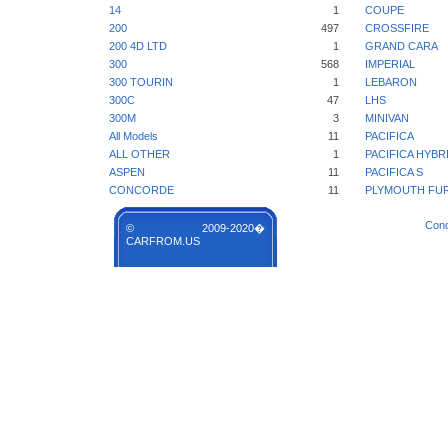
14
1
COUPE
200
497
CROSSFIRE
200 4D LTD
1
GRAND CARA
300
568
IMPERIAL
300 TOURIN
1
LEBARON
300C
47
LHS
300M
3
MINIVAN
All Models
11
PACIFICA
ALL OTHER
1
PACIFICA HYBR
ASPEN
11
PACIFICA S
CONCORDE
11
PLYMOUTH FU
Cond
© 2009-2020�
CARFROM.US