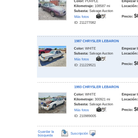
Color:
PURPLE
Empezar l
Kilometraje:
108587 mi
Locación:
Subasta:
Salvage Auction
$
Precio:
Más fotos
ID: 211277082
1987 CHRYSLER LEBARON
Color:
WHITE
Empezar l
Subasta:
Salvage Auction
Locación:
Más fotos
$
Precio:
ID: 211229521
1993 CHRYSLER LEBARON
Color:
WHITE
Empezar l
Kilometraje:
300921 mi
Locación:
Subasta:
Salvage Auction
$
Precio:
Más fotos
ID: 210989005
Guardar la
Suscripción
búsqueda