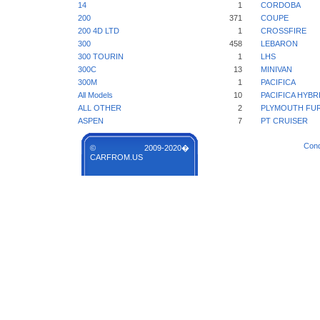
14
1
CORDOBA
200
371
COUPE
200 4D LTD
1
CROSSFIRE
300
458
LEBARON
300 TOURIN
1
LHS
300C
13
MINIVAN
300M
1
PACIFICA
All Models
10
PACIFICA HYBR
ALL OTHER
2
PLYMOUTH FU
ASPEN
7
PT CRUISER
Cond
© 2009-2020�
CARFROM.US