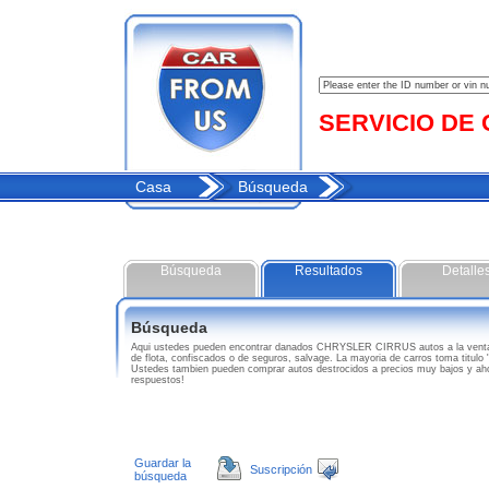
SERVICIO DE C
Casa
Búsqueda
Búsqueda
Resultados
Detalle
Búsqueda
Aqui ustedes pueden encontrar danados CHRYSLER CIRRUS autos a la venta
de flota, confiscados o de seguros, salvage. La mayoria de carros toma titul
Ustedes tambien pueden comprar autos destrocidos a precios muy bajos y 
respuestos!
Guardar la
Suscripción
búsqueda