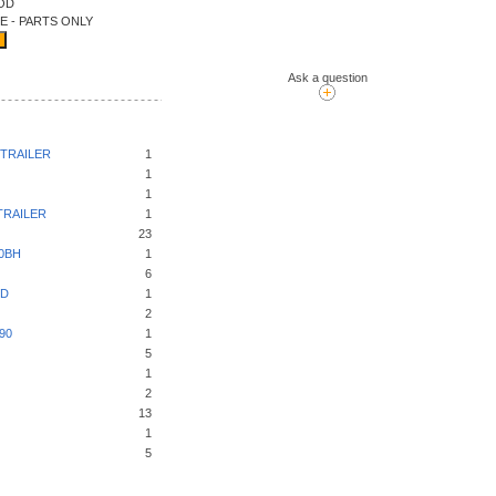
OD
LE - PARTS ONLY
Ask a question
TRAILER
1
1
1
TRAILER
1
23
0BH
1
6
ED
1
2
90
1
5
1
2
13
1
5