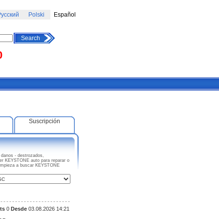
усский
Polski
Español
Search
0
Suscripción
anos - destrozados,
uier KEYSTONE auto para reparar o
s. Empieza a buscar KEYSTONE
ts
0
Desde
03.08.2026 14:21