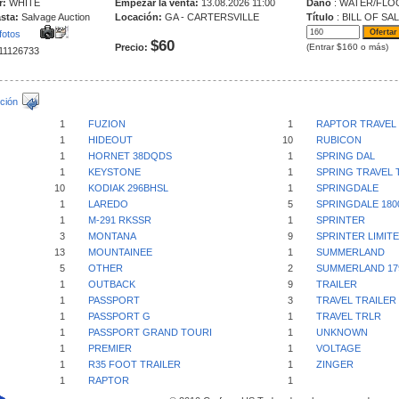
r:
WHITE
Empezar la venta:
13.08.2026 11:00
Daño
: WATER/FLO
sta:
Salvage Auction
Locación:
GA - CARTERSVILLE
Título
: BILL OF SA
fotos
$60
Precio:
(Entrar $160 o más)
211126733
ción
1
FUZION
1
RAPTOR TRAVEL 
1
HIDEOUT
10
RUBICON
1
HORNET 38DQDS
1
SPRING DAL
1
KEYSTONE
1
SPRING TRAVEL 
10
KODIAK 296BHSL
1
SPRINGDALE
1
LAREDO
5
SPRINGDALE 180
1
M-291 RKSSR
1
SPRINTER
3
MONTANA
9
SPRINTER LIMIT
13
MOUNTAINEE
1
SUMMERLAND
5
OTHER
2
SUMMERLAND 17
1
OUTBACK
9
TRAILER
1
PASSPORT
3
TRAVEL TRAILER
1
PASSPORT G
1
TRAVEL TRLR
1
PASSPORT GRAND TOURI
1
UNKNOWN
1
PREMIER
1
VOLTAGE
1
R35 FOOT TRAILER
1
ZINGER
1
RAPTOR
1