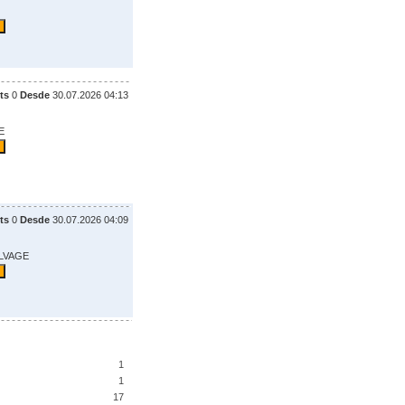
ts
0
Desde
30.07.2026 04:13
E
ts
0
Desde
30.07.2026 04:09
ALVAGE
1
1
17