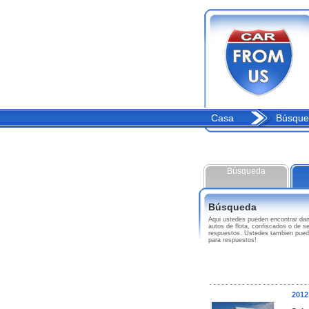
Casa
Búsque
Búsqueda
Búsqueda
Aqui ustedes pueden encontrar d
autos de flota, confiscados o de s
respuestos. Ustedes tambien pue
para respuestos!
201