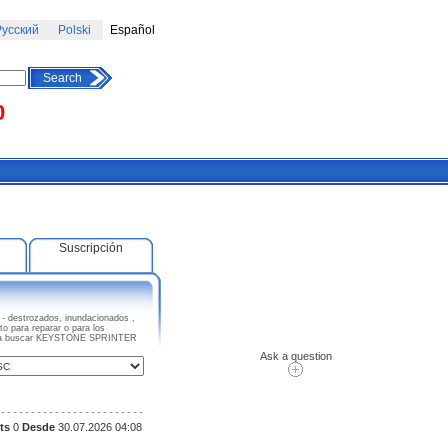
усский
Polski
Español
Search
0
Suscripción
destrozados, inundacionados ,
o para reparar o para los
eza a buscar KEYSTONE SPRINTER
Ask a question
ts
0
Desde
30.07.2026 04:08