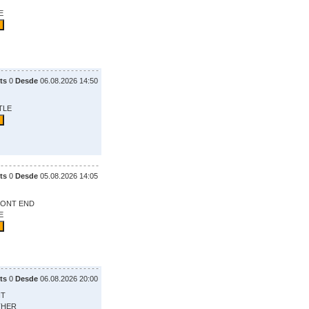
E
ts
0
Desde
06.08.2026 14:50
TLE
ts
0
Desde
05.08.2026 14:05
RONT END
E
ts
0
Desde
06.08.2026 20:00
HT
THER