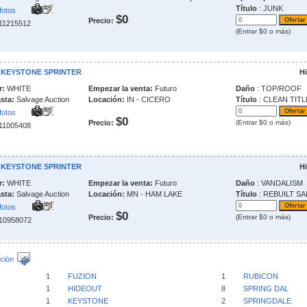
Título
: JUNK
fotos
$0
Precio:
211215512
(Entrar $0 o más)
1 KEYSTONE SPRINTER
Hi
r:
WHITE
Empezar la venta:
Futuro
Daño
: TOP/ROOF
sta:
Salvage Auction
Locación:
IN - CICERO
Título
: CLEAN TITL
fotos
$0
Precio:
(Entrar $0 o más)
211005408
1 KEYSTONE SPRINTER
Hi
r:
WHITE
Empezar la venta:
Futuro
Daño
: VANDALISM
sta:
Salvage Auction
Locación:
MN - HAM LAKE
Título
: REBUILT S
fotos
$0
Precio:
(Entrar $0 o más)
210958072
ción
1
FUZION
1
RUBICON
1
HIDEOUT
8
SPRING DAL
1
KEYSTONE
2
SPRINGDALE