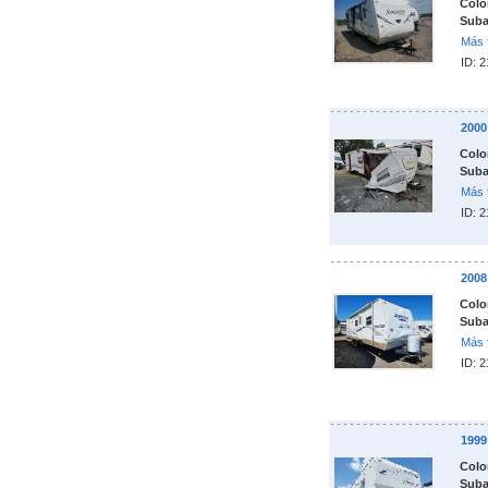
Colo
Suba
Más 
ID: 
200
Colo
Suba
Más 
ID: 
200
Colo
Suba
Más 
ID: 
199
Colo
Suba