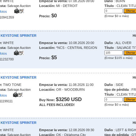
r:
WHITE
Empezar la venta:
07.08.2026 09:00
Daño
: BURN
sta:
Salvage Auction
Locación:
MI - DETROIT
Título
: CLEAN TITL
fotos
$0
Precio:
(Entrar $0 o más)
210941359
0 KEYSTONE SPRINTER
Hi
r:
WHITE
Empezar la venta:
10.08.2026 20:00
Daño
: ALL OVER
sta:
Salvage Auction
Locación:
*NCS - CENTRAL REGION
Título
: SALVAGE TI
fotos
$5
Precio:
(Entrar $105 o más)
211232700
8 KEYSTONE SPRINTER
Hi
r:
TWO TONE
Empezar la venta:
11.08.2026 11:00
Daño
: SIDE
sta:
Salvage Auction
Locación:
OR - WOODBURN
tipo de pérdida
: F
Título
: CLEAN TITL
fotos
$3250 USD
Buy Now:
211199111
ALL FEES INCLUDED!
(Entrar $0 o más)
9 KEYSTONE SPRINTER
Hi
r:
WHITE
Empezar la venta:
12.08.2026 09:30
Daño
: LEFT & RIG
sta:
Salvage Auction
Locación:
OK - Oklahoma City
tipo de pérdida
: O