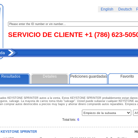
English
Deutsch
Р
SERVICIO DE CLIENTE +1 (786) 623-505
da
Resultados
Detalles
Peticiones guardadas
Favorito
anados KEYSTONE SPRINTER autos a la venta. Estos KEYSTONE SPRINTER probablemente estan danos - 
eguros, salvage. La mayoria de carros toma titulo "salvage". Usted puede subastar cualquier KEYSTONE aut
den comprar autos destrocidos a precios muy bajos y ahorrar dinero comprando autos reparables. Empi
Total lots:
6
2 KEYSTONE SPRINTER
Hi